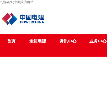
九游会j9·(中国)官方网站
首页
走进电建
资讯中心
业务中心