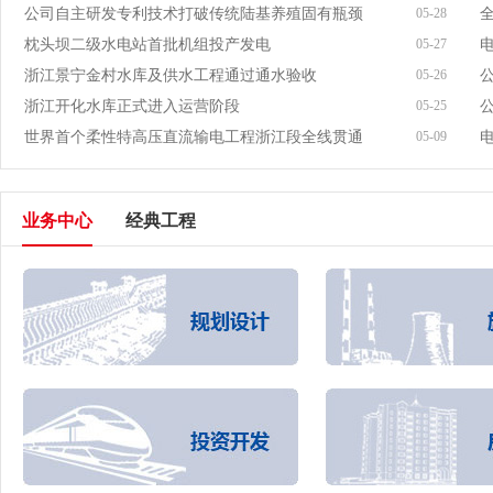
公司自主研发专利技术打破传统陆基养殖固有瓶颈
05-28
枕头坝二级水电站首批机组投产发电
05-27
浙江景宁金村水库及供水工程通过通水验收
05-26
浙江开化水库正式进入运营阶段
05-25
世界首个柔性特高压直流输电工程浙江段全线贯通
05-09
业务中心
经典工程