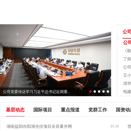
公
公
丁
公司
王
清华
公司党委传达学习习近平总书记近期重...
电建
基层动态
国际项目
重点报道
党群工作
国资动
湖南益阳向阳湖光伏项目全容量并网
05-29