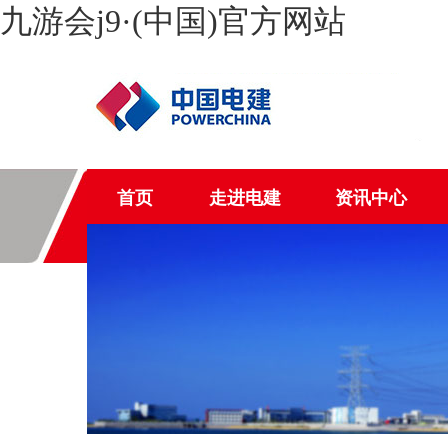
九游会j9·(中国)官方网站
首页
走进电建
资讯中心