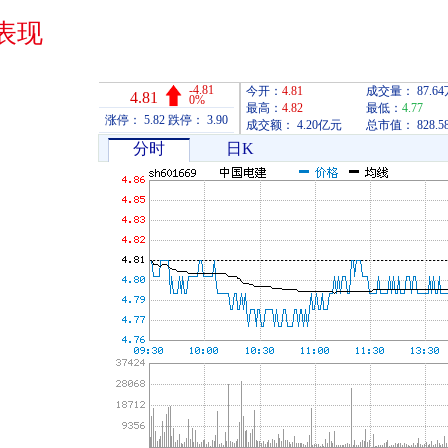
表现
-4.81
今开：
4.81
成交量：
87.6
4.81
0%
最高：
4.82
最低：
4.77
涨停：
5.82 跌停：
3.90
成交额：
4.20亿元
总市值：
828.
分时
日K