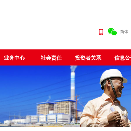
简体
业务中心
社会责任
投资者关系
信息公